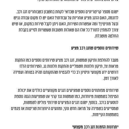
ישנם מספר קריטריונים נוספים שכדאי לקחת בחשבון כשבוחרים זגג רכב.
לדוגמה, האם הזגג מציע אחריות על עבודתו? האם יש לו מקום עבודה נגיש
ובעל מוניטין? ומה אפשרות השירות, האם ניתן לקבל שירות במקום, או שיש
צורך להמתין לתור? כל אלו הם שאלות חשובות שעשויות לסייע בקבלת
החלטה מושכלת.
שירותים נוספים שזגג רכב מציע
מעבר להחלפת ותיקון שמשות, זגג רכב מציע שירותים נוספים כמו התקנת
מראות צד, תיקון חלונות חשמליים והתקנת חלונות גג. השירותים הללו
דורשים ידע מקצועי וניסיון רב כדי להבטיח שהתקנתם תהיה בטוחה ועמידה
לאורך זמן.
שירותים מפותחים נוספים שמציעים זגגים מקצועיים כוללים את יכולת
הטיפול בשמשות מיוחדות, כמו שמשות נגד קרני UV שמציעות הגנה נוספת
לנוסעים ברכב. בנוסף, ישנם זגגים המציעים שירותי פוליש לשמשות,
שמסייעים בשמירה על מראה חדש ונקי, ומונעים היווצרות שריטות או פגמים
בשמשות הקיימות.
יתרונות הזמנת זגג רכב מקצועי