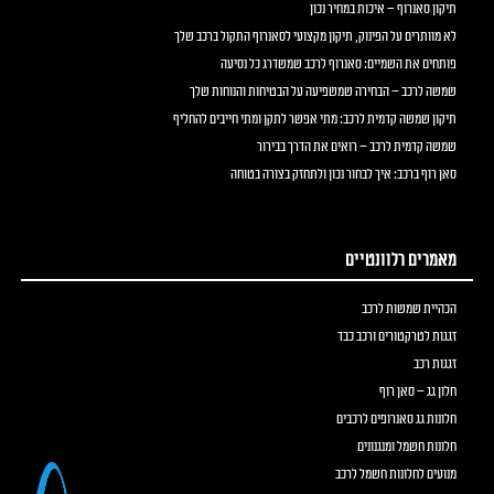
תיקון סאנרוף – איכות במחיר נכון
לא מוותרים על הפינוק, תיקון מקצועי לסאנרוף התקול ברכב שלך
פותחים את השמיים: סאנרוף לרכב שמשדרג כל נסיעה
שמשה לרכב – הבחירה שמשפיעה על הבטיחות והנוחות שלך
תיקון שמשה קדמית לרכב: מתי אפשר לתקן ומתי חייבים להחליף
שמשה קדמית לרכב – רואים את הדרך בבירור
סאן רוף ברכב: איך לבחור נכון ולתחזק בצורה בטוחה
מאמרים רלוונטיים
הכהיית שמשות לרכב
זגגות לטרקטורים ורכב כבד
זגגות רכב
חלון גג – סאן רוף
חלונות גג סאנרופים לרכבים
חלונות חשמל ומנגנונים
מנועים לחלונות חשמל לרכב