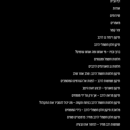
דף הבית
אודות
שירותים
מאמרים
צור קשר
תיקון ריפוד גג לרכב
תיקן חלון חשמלי לרכב
ברוך ובניו – מי אנחנו ומה אנחנו עושים?
חלונות חשמל ומנגנונים
חלונות גג סאנרופים לרכבים
תיקון חלונות חשמל לרכב: שלב אחר שלב
תיקון שמשות לרכב – לפנות אל הגורמים המוסמכים
תיקון סאנרוף – לבצע זאת היטב
תיקון מראה לרכב – אך ורק על ידי מומחים
תיקון חלונות חשמל לרכב בפתח תקווה – מה יכול להסביר את התקלה?
מלאכת תיקון חלון חשמלי לרכב – בידי המומחים
תיקון חלון חשמלי לרכב מחיר: פרמטרים שונים
שמשות רכב מחיר – לפתור את הבעיה