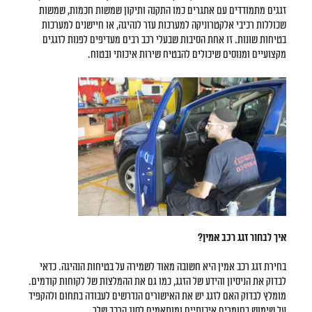
זגגים מתמודדים עם אתגרים כמו התקנה ותיקון שמשות חכמות, שמשות
שכוללות רכיבי אלקטרוניקה למערכות עזר לנהיגה, או חיישנים למערכות
בטיחות שונות. זו אחת הסיבות שבעלי רכב רבים מעדיפים לפנות לזגגים
מקצועיים ומנוסים שיכולים להבטיח שירות איכותי ובטוח.
איך לבחור זגג רכב אמין?
בחירת זגג רכב אמין היא חשובה מאוד לשמירה על בטיחות הנהיגה. כדאי
לבדוק את הניסיון והידע של הזגג, כמו גם את ההמלצות של לקוחות קודמים.
מומלץ לבדוק האם לזגג יש את האישורים הנדרשים לעבודה בתחום ולהקפיד
על שימוש בחומרים איכותיים ומותאמים לסוג הרכב שלך.