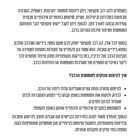
כשפונים לזגג רכב מקצועי, ניתן ליהנות ממספר יתרונות. ראשית, העבודה
מבוצעת במהירות וביעילות. שנית, שימוש בחומרים איכותיים מבטיח
עמידות גבוהה לאורך זמן. לבסוף, ניתן לקבל ייעוץ מקצועי לגבי תחזוקת
השמשות ושיפור איכות הנהיגה ברכב.
בנוסף לכל אלו, זגג רכב מקצועי יספק לכם שקט נפשי, בידיעה שהרכב שלכם
נמצא בידיים טובות. הוא עשוי גם להמליץ על פעולות נוספות לשמירה על
תקינות הרכב ועל רכיביו, כמו בדיקות תקופתיות ומתן טיפול מתאים לכל
ליקוי באיברים השונים של מערכות השמשות או החלונות ברכב.
איך להימנע מנזקים לשמשות הרכב?
להימנע מחניה תחת עצים שעליהם עלול ליפול על הרכב.
לבדוק ולנקות את השמשות באופן קבוע כדי למנוע הצטברות לכלוך
שעלול לגרום לסדקים.
להשתמש במגבים איכותיים ולהחליף אותם באופן תקופתי.
בנוסף, מומלץ מאוד לנהוג בזהירות בכבישים עם אבנים וחצץ, להימנע ממכות
ובלימות פתאומיות, ולשקול שימוש בציפויים מגן שמשיות שמוסיפות הגנה
נוספת בפני סדקים ותקלות אחרות.