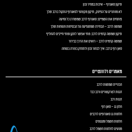
תיקון סאנרוף – איכות במחיר נכון
לא מוותרים על הפינוק, תיקון מקצועי לסאנרוף התקול ברכב שלך
פותחים את השמיים: סאנרוף לרכב שמשדרג כל נסיעה
שמשה לרכב – הבחירה שמשפיעה על הבטיחות והנוחות שלך
תיקון שמשה קדמית לרכב: מתי אפשר לתקן ומתי חייבים להחליף
שמשה קדמית לרכב – רואים את הדרך בבירור
סאן רוף ברכב: איך לבחור נכון ולתחזק בצורה בטוחה
מאמרים רלוונטיים
הכהיית שמשות לרכב
זגגות לטרקטורים ורכב כבד
זגגות רכב
חלון גג – סאן רוף
חלונות גג סאנרופים לרכבים
חלונות חשמל ומנגנונים
מנועים לחלונות חשמל לרכב