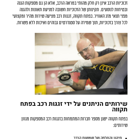
זכוכיות הרכב אינן רק חלק מהותי במראה הרכב, אלא הן גם מספקות הגנה
ובטיחות לנוסעים. תקינותן של הזכוכיות חשובה למניעת תאונות ולהגנה
מפני תנאי מזג האוויר. בפתח תקווה,
זגגות רכב
מציעה שירות מהיר ומקצועי
לכל צורך בזכוכיות, תוך שמירה על סטנדרטים גבוהים ואיכות ללא פשרות.
שירותים הניתנים על ידי זגגות רכב בפתח
תקווה
בפתח תקווה ישנן מספר חברות המתמחות בזגגות רכב המספקות מגוון
שירותים:
תיקון והחלפה של שמשות הרכב