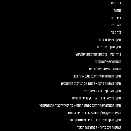
דף הבית
אודות
שירותים
מאמרים
צור קשר
תיקון ריפוד גג לרכב
תיקן חלון חשמלי לרכב
ברוך ובניו – מי אנחנו ומה אנחנו עושים?
חלונות חשמל ומנגנונים
חלונות גג סאנרופים לרכבים
תיקון חלונות חשמל לרכב: שלב אחר שלב
תיקון שמשות לרכב – לפנות אל הגורמים המוסמכים
תיקון סאנרוף – לבצע זאת היטב
תיקון מראה לרכב – אך ורק על ידי מומחים
תיקון חלונות חשמל לרכב בפתח תקווה – מה יכול להסביר את התקלה?
מלאכת תיקון חלון חשמלי לרכב – בידי המומחים
תיקון חלון חשמלי לרכב מחיר: פרמטרים שונים
שמשות רכב מחיר – לפתור את הבעיה