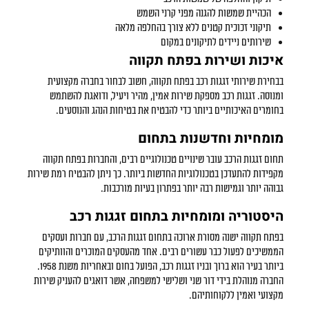
הכהיית שמשות להגנה מפני קרני השמש
תיקוני זכוכית קטנים ללא צורך בהחלפה מלאה
שירותים ניידים לתיקונים במקום
איכות ושירות בפתח תקווה
בבחירת שירותי
זגגות רכב בפתח תקווה
, חשוב לבחור בחברה מקצועית
ומנוסה.
זגגות רכב
מספקת שירות אמין, מהיר ויעיל, ודואגת להשתמש
בחומרים האיכותיים ביותר כדי להבטיח את בטיחות הנהג והנוסעים.
מומחיות וחדשנות בתחום
תחום זגגות הרכב עובר שינויים טכנולוגיים רבים, והחברות בפתח תקווה
מקפידות להתעדכן בטכנולוגיות החדשות ביותר. כך ניתן להבטיח רמת שירות
גבוהה יותר וגמישות רבה יותר בפתרון בעיות מורכבות.
היסטוריה ומומחיות בתחום זגגות רכב
בפתח תקווה ישנה מסורת ארוכה בתחום זגגות הרכב, עם חברות ועסקים
הממשיכים לפעול כבר עשורים רבים. אחד מהעסקים המוכרים והוותיקים
ביותר בעיר הוא ברוך ובניו זגגות רכב, הפועל בחום ובאחריות משנת 1958.
החברה מנוהלת בידי דור שני ושלישי למשפחה, אשר דואגים להעניק שירות
מקצועי ואמין ללקוחותיהם.