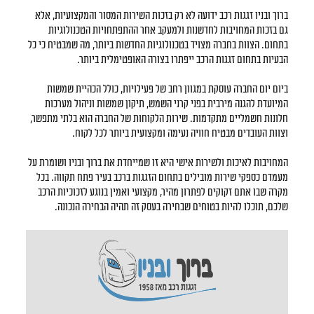
ברוך ובניו זגגות רכב ידועה לא רק בזכות השירות המסור והמקצועיות, אלא
גם בזכות המחויבות לחדשנות ולמעקב אחר ההתפתחויות הטכנולוגיות
בתחום. הצוות בחברה מצויד בטכנולוגיות החדשות ביותר, מה שמבטיח כי כל
הבעיות בתחום זגגות הרכב ייפתרו בצורה האופטימלית ביותר.
ביום יום החברה עוסקת במגוון רחב של פעילויות, כולל הכהיית שמשות
המיועדת להגנה מירבית בפני קרני השמש, תיקון שמשות וניהול מערכות
חלונות חשמליים מתקדמות. שירות הלקוחות של החברה הוא בלתי מתפשר,
וצוות העובדים מבטיח חוויה נעימה ומקצועית ביותר לכל לקוח.
המחויבות לאיכות ולשירות אישי היא זו שמייחדת את ברוך ובניו ושומרת על
מעמדם כספקי שירות מובילים בתחום הזגגות ברכב בעיר פתח תקווה. בכל
מקרה שבו אתם זקוקים לפתרון מהיר, מקצועי ואמין בנוגע לזכוכיות הרכב
שלכם, תוכלו להיות בטוחים שבחירה בעסק זה תהיה הבחירה הנכונה.