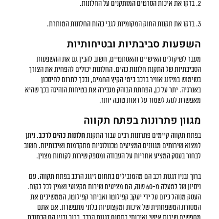
2. בדקו את איכות הסרטים המותקנים על החלונות.
3. בדקו את תקנות החוק המקומיות לגבי כהות החלונות המותרת.
השפעות סביבתיות ובטיחותיות
מעבר לשיקולים האישיים והאסתטיים, חשוב להבין גם את ההשפעות
הסביבתיות של התקנת חלונות כהים. החלונות יכולים להפחית את הצורך
בשימוש במיזוג אוויר ברכב בימי הקיץ החמים, ובכך לתרום לחיסכון
באנרגיה. יתר על כן, הפחתת הבוהק מגבירה את בטיחות הנהיגה בכך שהיא
מאפשרת לנהג לשמור על ראות טובה יותר.
מגוון פתרונות בפתח תקווה
בפתח תקווה קיימים פתרונות רבים עבור התקנת
חלונות כהים לרכב
. ניתן
למצוא שירותים מגוונים המציעים טכנולוגיות מתקדמות ואיכותיות. חשוב
לבחור בעסק המציע אחריות על העבודה ומספק שירות לקוחות מצוין.
ברוך ובניו זגגות רכב הם מהמובילים בתחום זיגוג הרכב בפתח תקווה. עם
ניסיון של למעלה מ-60 שנה, הם מציעים שירות מקצועי ואמין לכל לקוח.
העסק מנוהל כיום על ידי יעקב קפילוטו ואביתר קפילוטו, הממשיכים את
המסורת המשפחתית של איכות ומקצועיות בלתי מתפשרת. אם אתם
מחפשים שירות אישי ואיכותי בתחום זגגות הרכב, ברוך ובניו הם הכתובת