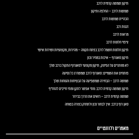
תיקון שמשה קדמית לרכב
שמשות לרכב – החלפה ותיקון
הכהיית שמשות לרכב
זגגות רכב
מראות לרכב
ציפוי חלונות לרכב
תיקון חלונות חשמל לרכב בפתח תקווה – מהירות, מקצועיות ושירות אישי
תיקון סאנרוף – איכות במחיר נכון
לא מוותרים על הפינוק, תיקון מקצועי לסאנרוף התקול ברכב שלך
פותחים את השמיים: סאנרוף לרכב שמשדרג כל נסיעה
שמשה לרכב – הבחירה שמשפיעה על הבטיחות והנוחות שלך
תיקון שמשה קדמית לרכב: מתי אפשר לתקן ומתי חייבים להחליף
שמשה קדמית לרכב – רואים את הדרך בבירור
סאן רוף ברכב: איך לבחור נכון ולתחזק בצורה בטוחה
מאמרים רלוונטיים