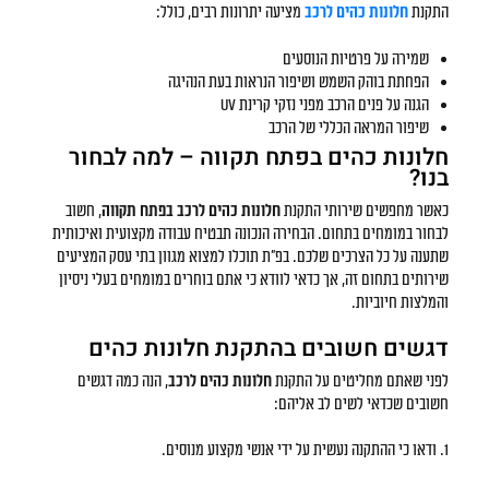
התקנת
חלונות כהים לרכב
מציעה יתרונות רבים, כולל:
שמירה על פרטיות הנוסעים
הפחתת בוהק השמש ושיפור הנראות בעת הנהיגה
הגנה על פנים הרכב מפני נזקי קרינת UV
שיפור המראה הכללי של הרכב
חלונות כהים בפתח תקווה – למה לבחור
בנו?
כאשר מחפשים שירותי התקנת
חלונות כהים לרכב בפתח תקווה
, חשוב
לבחור במומחים בתחום. הבחירה הנכונה תבטיח עבודה מקצועית ואיכותית
שתענה על כל הצרכים שלכם. בפ"ת תוכלו למצוא מגוון בתי עסק המציעים
שירותים בתחום זה, אך כדאי לוודא כי אתם בוחרים במומחים בעלי ניסיון
והמלצות חיוביות.
דגשים חשובים בהתקנת חלונות כהים
לפני שאתם מחליטים על התקנת
חלונות כהים לרכב
, הנה כמה דגשים
חשובים שכדאי לשים לב אליהם:
1. ודאו כי ההתקנה נעשית על ידי אנשי מקצוע מנוסים.