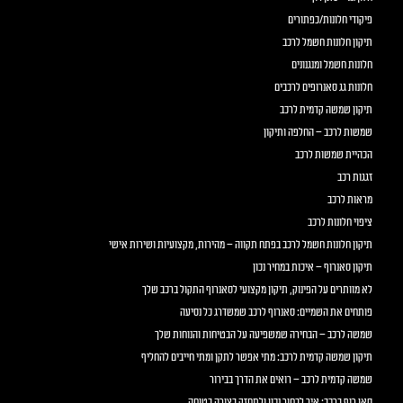
פיקודי חלונות/כפתורים
תיקון חלונות חשמל לרכב
חלונות חשמל ומנגנונים
חלונות גג סאנרופים לרכבים
תיקון שמשה קדמית לרכב
שמשות לרכב – החלפה ותיקון
הכהיית שמשות לרכב
זגגות רכב
מראות לרכב
ציפוי חלונות לרכב
תיקון חלונות חשמל לרכב בפתח תקווה – מהירות, מקצועיות ושירות אישי
תיקון סאנרוף – איכות במחיר נכון
לא מוותרים על הפינוק, תיקון מקצועי לסאנרוף התקול ברכב שלך
פותחים את השמיים: סאנרוף לרכב שמשדרג כל נסיעה
שמשה לרכב – הבחירה שמשפיעה על הבטיחות והנוחות שלך
תיקון שמשה קדמית לרכב: מתי אפשר לתקן ומתי חייבים להחליף
שמשה קדמית לרכב – רואים את הדרך בבירור
סאן רוף ברכב: איך לבחור נכון ולתחזק בצורה בטוחה