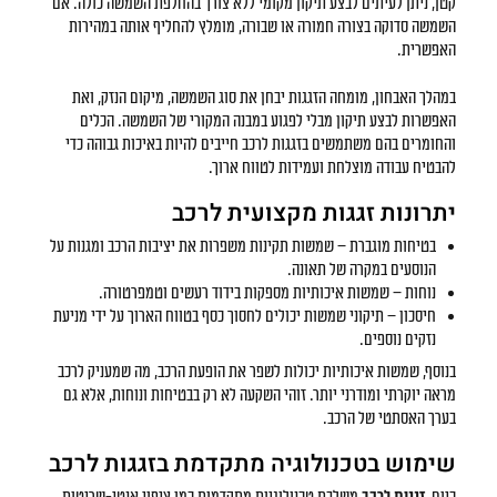
קטן, ניתן לעיתים לבצע תיקון מקומי ללא צורך בהחלפת השמשה כולה. אם
השמשה סדוקה בצורה חמורה או שבורה, מומלץ להחליף אותה במהירות
האפשרית.
במהלך האבחון, מומחה הזגגות יבחן את סוג השמשה, מיקום הנזק, ואת
האפשרות לבצע תיקון מבלי לפגוע במבנה המקורי של השמשה. הכלים
והחומרים בהם משתמשים בזגגות לרכב חייבים להיות באיכות גבוהה כדי
להבטיח עבודה מוצלחת ועמידות לטווח ארוך.
יתרונות זגגות מקצועית לרכב
בטיחות מוגברת – שמשות תקינות משפרות את יציבות הרכב ומגנות על
הנוסעים במקרה של תאונה.
נוחות – שמשות איכותיות מספקות בידוד רעשים וטמפרטורה.
חיסכון – תיקוני שמשות יכולים לחסוך כסף בטווח הארוך על ידי מניעת
נזקים נוספים.
בנוסף, שמשות איכותיות יכולות לשפר את הופעת הרכב, מה שמעניק לרכב
מראה יוקרתי ומודרני יותר. זוהי השקעה לא רק בבטיחות ונוחות, אלא גם
בערך האסתטי של הרכב.
שימוש בטכנולוגיה מתקדמת בזגגות לרכב