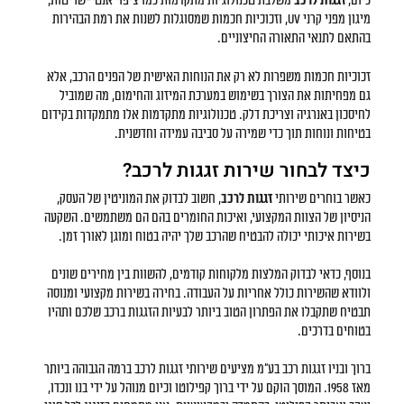
כיום,
זגגות לרכב
משלבת טכנולוגיות מתקדמות כמו ציפוי אנטי-שריטות,
מיגון מפני קרני UV, וזכוכיות חכמות שמסוגלות לשנות את רמת הבהירות
בהתאם לתנאי התאורה החיצוניים.
זכוכיות חכמות משפרות לא רק את הנוחות האישית של הפנים הרכב, אלא
גם מפחיתות את הצורך בשימוש במערכת המיזוג והחימום, מה שמוביל
לחיסכון באנרגיה וצריכת דלק. טכנולוגיות מתקדמות אלו מתמקדות בקידום
בטיחות ונוחות תוך כדי שמירה על סביבה עמידה וחדשנית.
כיצד לבחור שירות זגגות לרכב?
כאשר בוחרים שירותי
זגגות לרכב
, חשוב לבדוק את המוניטין של העסק,
הניסיון של הצוות המקצועי, ואיכות החומרים בהם הם משתמשים. השקעה
בשירות איכותי יכולה להבטיח שהרכב שלך יהיה בטוח ומוגן לאורך זמן.
בנוסף, כדאי לבדוק המלצות מלקוחות קודמים, להשוות בין מחירים שונים
ולוודא שהשירות כולל אחריות על העבודה. בחירה בשירות מקצועי ומנוסה
תבטיח שתקבלו את הפתרון הטוב ביותר לבעיות הזגגות ברכב שלכם ותהיו
בטוחים בדרכים.
ברוך ובניו זגגות רכב בע"מ מציעים שירותי זגגות לרכב ברמה הגבוהה ביותר
מאז 1958. המוסך הוקם על ידי ברוך קפילוטו וכיום מנוהל על ידי בנו ונכדו,