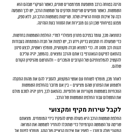
נהיגה בטוחה ברכב מושפעת מפרמטרים שונים, כאשר העיקרי שבהם הוא
השמשות. כאשר מופיעים שריטות וסדקים על שמשות הרכב, יש לכך השפעה
רבה על איכות וטווח הראייה שלנו. שריטות בשמשות הרכב הן, ללא ספק,
מפגע בטיחותי שכן הן גם מגבירות את הסנוור בעת הנהיגה.
כתוצאה מכך, עומד בפניכם פתרון פופולרי למדי: החלפת השמשות בחדשות.
כדי שפעולה זו תתבצע בדיוק וידע רב, יש לפנות אל חברה המתמחה בעבודות
זגגות רכב מסוג זה. כדי למצוא חברה מקצועית, מומלץ ראשית, לבצע סינון
בהתאם למיקום הגאוגרפי בו אתם והרכב נמצאים. בהמשך, יהיה עליכם
להקשיב להמלצותיהם של הקרובים והמכרים – ולהתרשם מהניסיון הקודם
שלהם.
לאחר מכן, מומלץ לשוחח עם אנשי המקצוע, להסביר להם את מהות התקלה
ולשמוע את הפתרון שהם מציעים – בין אם מדובר בהחלפת השמשות
הנוכחיות בשמשות מקוריות או חלופיות. בהתאם לכך, ניתן יהיה לסכם מולם
את התשלום עבור החלפת השמשות של הרכב.
לקבל שירות מקיף ומקצועי
החלפת שמשות הרכב היא פעולה שיש להפקיד בידי המומחים. מצאתם
שריטה על השמשה הקדמית? כדי שתוכלו להחזיר לשמשה את המראה
המקורי שלה וכמובן – לשפר את איכות הראייה של הנהג, מומלץ לפנות אל