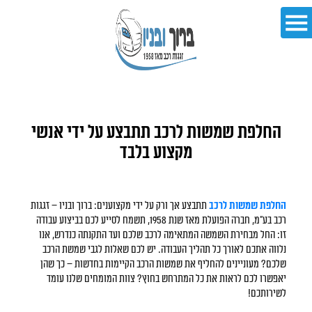
החלפת שמשות לרכב תתבצע על ידי אנשי
מקצוע בלבד
החלפת שמשות לרכב
תתבצע אך ורק על ידי מקצוענים: ברוך ובניו – זגגות
רכב בע"מ, חברה הפועלת מאז שנת 1958, תשמח לסייע לכם בביצוע עבודה
זו: החל מבחירת השמשה המתאימה לרכב שלכם ועד התקנתה כנדרש, אנו
נלווה אתכם לאורך כל תהליך העבודה. יש לכם שאלות לגבי שמשת הרכב
שלכם? מעוניינים להחליף את שמשות הרכב הקיימות בחדשות – כך שהן
יאפשרו לכם לראות את כל המתרחש בחוץ? צוות המומחים שלנו עומד
לשירותכם!