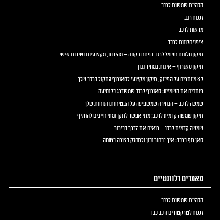
הכהיית שמשות לרכב
זגגות רכב
מראות לרכב
ציפוי חלונות לרכב
תיקון חלונות חשמל לרכב בפתח תקווה – מהירות, מקצועיות ושירות אישי
תיקון סאנרוף – איכות במחיר נכון
לא מוותרים על הפינוק, תיקון מקצועי לסאנרוף התקול ברכב שלך
פותחים את השמיים: סאנרוף לרכב שמשדרג כל נסיעה
שמשה לרכב – הבחירה שמשפיעה על הבטיחות והנוחות שלך
תיקון שמשה קדמית לרכב: מתי אפשר לתקן ומתי חייבים להחליף
שמשה קדמית לרכב – רואים את הדרך בבירור
סאן רוף ברכב: איך לבחור נכון ולתחזק בצורה בטוחה
מאמרים רלוונטיים
הכהיית שמשות לרכב
זגגות לטרקטורים ורכב כבד