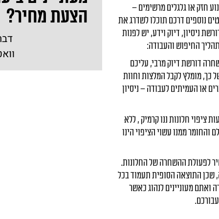
וע חזק או גלגלים מרשימים –
הצעת מחיר?
טים נוספים דרכם תוכלו לשדרג את
שת ניסיון, דיוק וידע, יש לפנות
דבר
תהליך החיפוש והעבודה:
וואט
רה דורשת דיוק מרבי, עליכם
 כך, מומלץ לקבל המלצות וחוות
ם או העמיתים לעבודה – ניסיון
ציפוי חלונות ננו קרמיק , ללא
ם והחומר ממנו עשוי הציפוי הינו
יר לפעולת ההשחרה של החלונות.
, שכן התוצאה הסופית תעמוד בכל
ה ואתם מעוניינים לנהוג כאשר
עבורכם.