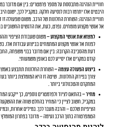
חוויית הנהיגה מתבססת על מספר פרמטרים: בין אם מדובר במנ
היבטים אלו יתרמו רבות לנסיעה חלקה. במקביל לכך, ישנם היב
חוויית הנהיגה: השחרת החלונות של הרכב. משום שפעולה זו דור
אל אנשי מקצוע מומחים. נפרט, כעת, את הדגשים החשובים ב
למצוא את אנשי המקצוע –
משום שעבודת הציפוי וההשח
לפנות אל אנשי מקצוע המתמחים בביצוע עבודות אלו. בשל
דעת מהסביבה הקרובה: בין אם מדובר בבני משפחה, החברי
קודם במקרים אלו יסייע לכם באופן משמעותי.
ביצוע הפעולה עצמה –
השחרת החלונות תתבצע באמצעות 
צורך בפירוק החלונות. שיטה זו היא המומלצת ביותר בעול
המתקדם והטכנולוגי ביותר .
מחיר –
בהתאם לציוד ולפרמטרים נוספים, כך ייקבע המח
במקביל, חשוב לציין כי המחיר בהחלט שווה את ההשקעה
הציפיות שלכם – והרבה מעבר לכך. במילים אחרות, ובמיד
הטמפרטורה בתוך הרכב נעימה – מדובר בפתרון המומלץ 
ליהנות מהנסיעה ברכב