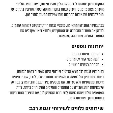
התקנת
מיגון שמשות לרכב
היא תהליך מהיר ופשוט, כאשר נעשה על ידי
אנשי מקצוע מיומנים. חשוב לבחור בחברה מנוסה ובעלת מוניטין בתחום, על
מנת להבטיח את איכות ההתקנה ואת עמידות המיגון לאורך זמן.
בעת בחירת החברה המתאימה, מומלץ לבחון חוות דעת של לקוחות קודמים,
לבדוק את תעודות ההסמכה של המתקינים, ולוודא שאנו מקבלים את
התמורה המלאה עבור ההשקעה שלנו.
יתרונות נוספים
הפחתת סינוור בנהיגה.
הגנה מפני קרני UV מזיקים.
הפחתת רעשים חיצוניים.
ברוך ובניו זגגות רכב בע"מ מציעים שירותי מיגון שמשות ברמה הגבוהה
ביותר. עם ניסיון של למעלה מ-60 שנים בתחום הזגגות לרכב, אנו מבטיחים
איכות ומקצועיות ללא פשרות. אנו מספקים שירות בכל רחבי הארץ, עם דגש
על בטיחות הנהג ועבודה עם החומרים והחלקים האיכותיים ביותר. צוות
המומחים שלנו ישמח לעמוד לרשותכם ולהעניק לכם את השירות הטוב ביותר
בתחום מיגון השמשות לרכב.
שירותים נלווים לשירותי זגגות רכב: