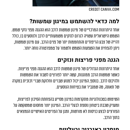
Credit Canva.com
למה כדאי להשתמש במיגון שמשות?
אחד היתרונות המרכזיים של
מיגון שמשות לרכב
הוא ההגנה מפני נזקי שמש.
השמש הישראלית עשויה לגרום לנזקים משמעותיים לרכב ולנוסעים בו, כולל
דהייה של צבע הריפודים והתחממות יתר של פנים הרכב. עם מיגון שמשות,
ניתן להפחית את השפעות השמש ולשמור על טמפרטורה נוחה יותר.
הגנה מפני פריצות ונזקים
אחד היתרונות הגדולים של
מיגון שמשות לרכב
הוא ההגנה מפני פריצות.
כאשר שמשות הרכב ממוגנות, קשה יותר לפורצים לשבור את השמשות
ולהיכנס לרכב. בנוסף, המיגון יכול למנוע שברים וחלוקת שברי זכוכית במקרה
של תאונה, מה שמגביר את בטיחות הנוסעים.
השימוש בטכנולוגיות מתקדמות במיגון מסייע בהפחתת הסיכון לפריצות,
ומעניק שכבת ביטחון נוספת לבעלי הרכב. המיגון יוצר מחסום שמשקשה על
הפורצים לבצע כניסות לא מורשות, ומגן על הפריטים האישיים הנמצאים
בתוך הרכב.
חיסכון באנרגיה ובעלויות