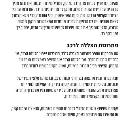
מהיום, לא צריך לקחת את הרכב למוסך, בשביל שירותי זגגות. אנו נבוא אליך
עד הבית עם ניידת השירות שלנו, ונתקן לך את זגוגיות הרכב. אנו נבוא עם כל
הציוד המקצועי הדרוש: הזכוכיות המתאימות, וכלי העבודה, כדי שלא תצטרך
לצאת מהבית. יש לנו טכניקות עבודה מיוחדות המאפשרות תיקון שמשה
שבורה, מבלי להחליף את כולה. שירות זה שיגיע אליך עד הבית, יחסוך לך
זמן וכסף רב.
פתרונות הצללה לרכב
אנו מספקים מספר פתרונות הצללה לרכב, הכוללות ציפוי חלונות הרכב, או
הכהיית שמשות הרכב. את חלונות הרכב אנו מצפים באמצעות חומר ננו
קרמיק. הציפוי מכיל שכבות קרמיות, ומונע מקרני השמש לחדור לרכב.
חברת ברוך ובניו מתמחה בשירותי זגגות לרכב, וברשותנו מלאי תמידי של
זכוכיות, וזכוכיות יד שנייה. החברה יוסדה בידי ברוך קפילוטו לפני יותר
מארבעים שנה. החברה מתנהלת כיום על ידי שלושת בניו של ברוך. החברה
נותנת שירות מקצועי ביותר, ובמהירות.
זקוקים לשיפוץ חלונות הרכב? לפרטים נוספים והזמנות, אנא צרו עימנו קשר,
או השאירו את פרטיכם באתר, ונשוב אליכם בהקדם.