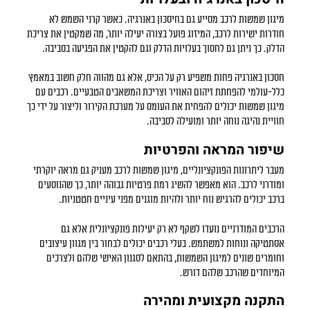
מיגון שמשות לרכב מסייע גם בחיסכון באנרגיה. כאשר קרני השמש לא
חודרות ישירות לרכב, המיזוג פועל בצורה יעילה יותר, מה שמקטין את צריכת
הדלק. כך ניתן גם לחסוך בעלויות הדלק וגם להקטין את הפגיעה בסביבה.
חסכון באנרגיה פחות משפיע רק על הכיס, אלא גם מהווה חלק חשוב במאמץ
כלל-עולמי להפחתת זיהום האוויר וצריכת המשאבים הטבעיים. רכבים עם
מיגון שמשות יכולים להפחית את העומס על מערכת הקירור וליצור על ידי כך
חוויית נהיגה נוחה יותר ומועילה לסביבה.
שיפור המראה והפרטיות
מעבר ליתרונות הפונקציונליים,
מיגון שמשות לרכב
מעניק גם מראה יוקרתי
ומודרני לרכב. הוא מאפשר להשיג רמת פרטיות גבוהה יותר, כך שהנוסעים
ברכב יכולים להרגיש נוח יותר ולהיות מוגנים מפני עיניים חטטניות.
הרכבים המודרניים נועדו לשקף לא רק יעילות פונקציונלית אלא גם
אסתטיקה ונוחות למשתמש. בעלי רכבים יכולים לבחור בין מגוון עיצובים
וחומרים שונים למיגון השמשות, בהתאם לסגנון האישי שלהם ולצרכים
המיוחדים שהרכב שלהם דורש.
התקנה מקצועית ומהירה