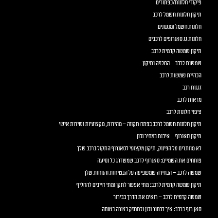
פיקודי חלונות/כפתורים
תיקון חלונות חשמל לרכב
חלונות חשמל ומנגנונים
חלונות גג סאנרופים לרכבים
תיקון שמשה קדמית לרכב
שמשות לרכב – החלפה ותיקון
הכהיית שמשות לרכב
זגגות רכב
מראות לרכב
ציפוי חלונות לרכב
תיקון חלונות חשמל לרכב בפתח תקווה – מהירות, מקצועיות ושירות אישי
תיקון סאנרוף – איכות במחיר נכון
לא מוותרים על הפינוק, תיקון מקצועי לסאנרוף התקול ברכב שלך
פותחים את השמיים: סאנרוף לרכב שמשדרג כל נסיעה
שמשה לרכב – הבחירה שמשפיעה על הבטיחות והנוחות שלך
תיקון שמשה קדמית לרכב: מתי אפשר לתקן ומתי חייבים להחליף
שמשה קדמית לרכב – רואים את הדרך בבירור
סאן רוף ברכב: איך לבחור נכון ולתחזק בצורה בטוחה