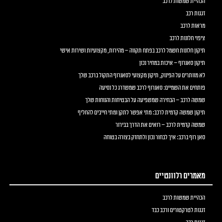
הכהיית שמשות לרכב
זגגות רכב
מראות לרכב
ציפוי חלונות לרכב
תיקון חלונות חשמל לרכב בפתח תקווה – מהירות, מקצועיות ושירות אישי
תיקון סאנרוף – איכות במחיר נכון
לא מוותרים על הפינוק, תיקון מקצועי לסאנרוף התקול ברכב שלך
פותחים את השמיים: סאנרוף לרכב שמשדרג כל נסיעה
שמשה לרכב – הבחירה שמשפיעה על הבטיחות והנוחות שלך
תיקון שמשה קדמית לרכב: מתי אפשר לתקן ומתי חייבים להחליף
שמשה קדמית לרכב – רואים את הדרך בבירור
סאן רוף ברכב: איך לבחור נכון ולתחזק בצורה בטוחה
מאמרים רלוונטיים
הכהיית שמשות לרכב
זגגות לטרקטורים ורכב כבד