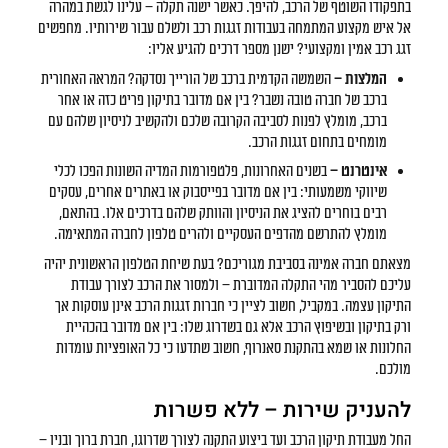
בתפקודו השוטף של הרכב, להיפך. כאשר ישנה תקלה – עלינו לגשת במהרה
אל איש מקצוע המתמחה בעבודות זגגות רכב ולשלם עבור שירותיו. מחפשים
זגג רכב אמין ומקצועי? ישנן מספר דרכים להגיע אליו:
המלצות –
השמשה הקדמית ברכב של הורייך נסדקה? המראה האחורית
ברכב של חברה טובה נשבר? בין אם מדובר בתיקון פריט כזה או אחר
ברכב, מומלץ לפנות לסביבה הקרובה שלכם ולהקשיב לניסיון שלהם עם
מומחים בתחום זגגות הרכב.
אינטרנט –
בשנים האחרונות, פלטפורמות המדיה השונות הפכו לכלי
שיווקי משמעותי: בין אם מדובר בפייסבוק או באתרים אחרים, עסקים
רבים בוחרים להציג את הניסיון והוותק שלהם בדרכים אלו. בהתאם,
מומלץ להתרשם מהדפים העסקיים ולהרים טלפון לחברה המתאימה.
מצאתם חברה אמינה בסביבת מגוריכם? בעת שיחת הטלפון הראשונית יהיה
עליכם להסביר מהי התקלה המדוברת – ולמסור את הרכב לצורך עבודת
התיקון עצמה. במקביל, חשוב לציין כי חברות זגגות הרכב אינן עוסקות אך
ורק בתיקון ובשיפוץ הרכב אלא גם בשדרוג שלו: בין אם מדובר בהכהיית
החלונות או שמא בהתקנת סאנרוף, חשוב שתדעו כי כל האופציות עומדות
מולכם.
להעניק שירות – ללא פשרות
החל מעבודת תיקון הרכב ועד ביצוע התקנה לצורך שדרוגו, חברת ברוך ובניו –