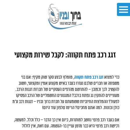
זגג רכב פתח תקווה: לקבל שירות מקצועי
כדי למצוא
זגג רכב פתח תקווה
, מומלץ לבצע סקר שוק מקיף: אם בני
משפחה או חברים שלכם נעזרו בעבר באיש מקצוע אמין ומקצועי, חשוב
להקשיב לכך וכמובן – להתרשם מהדפים העסקיים של חברות זגגות הרכב.
מעוניינים להתקין גג נפתח ברכב? המנגנונים החשמליים של הרכב הפסיקו
לפעול? ההמלצות החיוביות ששמעתם על חברת ברוך ובניו – זגגות רכב ע"מ
כולן נכונות. למה אתם מחכים? הרימו טלפון עוד היום!
אם בעבר רכב פרטי נחשב למותרות, כיום אין כך הדבר – כלל וכלל. למעשה,
רכישת רכב פרטי היא כבר מזמן עניין בר-הגשמה. עם זאת, אין לזלזל