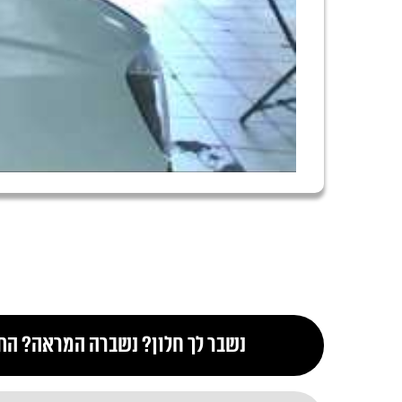
נשבר לך חלון? נשברה המראה? התק