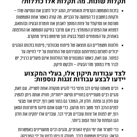
תקלות שונות. מה תקלות אלו כוללות?
בזכות השמשה הקדמית והאחורית, הנהג יכול לתכנן את הנסיעה שלו –
ולקחת בחשבון כל הפתעה על הכביש. מה קורה כאשר אחת השמשות
נשרטת או נסדקת? על צוות המוסך לאבחן את חומרת הבעיה ובהתאם,
למצוא את הפתרון המומלץ: בין אם מדובר בתיקון השמשה או החלפתה
באחרת, על המומחים לטפל בבעיה תוך שימוש בציוד מתקדם.
חלונות חשמליים הם תוצאה של פיתוח טכנולוגי; פיתוח בזכותו הנהגים
יכולים לשלוט בפתיחתם ובסגירתם של החלונות על ידי לחיצה על
כפתור. עם זאת, כאשר המנגנונים של החלונות אינם פועלים כרגיל, יש
לברר מיד במוסך מהי הבעיה – ולבקש תיקון.
לצד עבודות תיקון אלו, בעלי המקצוע
יידעו לבצע עבודות זגגות נוספות:
רבים מאתנו קונים רכב פרטי כדי להגיע מנקודה אחת לשנייה. עם זאת,
נהגים רבים מעוניינים בחוויית נסיעה ייחודית; חוויה אותה ניתן להשיג
עם חלון גג נפתח. חלון זה, המוכר גם בתור סאן רוף, יכניס אור טבעי
לפנים הרכב לצד משב רוח מרענן. כדי שגם אתם תיהנו מיתרונות הסאן
רוף, יש לפנות אל צוות עובדים מביני דבר. עובדים אלו יתקינו את חלון
הגג הנפתח על הצד הטוב ביותר.
כדי לשרוד את ימי הקיץ הארוכים, נהגים רבים מתעניינים באפשרות
הבאה: הכהיית שמשות לרכב. פעולה זו ניתן לבצע על ידי הטכניקה