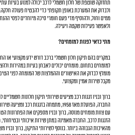
תחזוקה שוטפת של
חלון חשמלי לרכב
יכולה למנוע בעיות עתיד
ולבדוק את המערכת באופן תקופתי כדי להבטיח פעולה חלקה. 
ממים וחול, ולהוסיף מדי פעם חומרי סיכה מיוחדים לפסי ההנח
ולאפשר פעילות שקטה ויעילה.
מתי כדאי לפנות למומחים?
במקרים בהם תיקון חלון חשמלי ברכב
דורש ידע מקצועי או הח
למומחים בתחום. מומחים יכולים לאבחן בעיות במהירות ולהציע
מומלץ לבדוק את האישורים וההמלצות של המומחה לפני הטיפ
מקבל שירות אמין ומקצועי.
ברוך ובניו זגגות רכב מציעים שירותי תיקון חלונות חשמליים 
החברה, הפועלת מאז 1958, מתמחה בזגגות רכב ומ
עם צוות מומחים מנוסה, ברוך ובניו מספקים את הפתרונות הטו
הזגגות לרכב. החברה מאמינה במתן שירות איכותי ובטיחותי, 
מהאיכות הגבוהה ביותר. בנוסף לשירותי התיקון, ברוך ובניו מצ