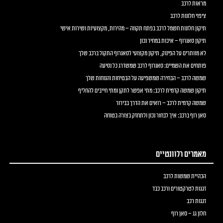
מראות לרכב
ציפוי חלונות לרכב
תיקון חלונות חשמל לרכב בפתח תקווה – מהירות, מקצועיות ושירות אישי
תיקון סאנרוף – איכות במחיר נכון
לא מוותרים על הפינוק, תיקון מקצועי לסאנרוף התקול ברכב שלך
פותחים את השמיים: סאנרוף לרכב שמשדרג כל נסיעה
שמשה לרכב – הבחירה שמשפיעה על הבטיחות והנוחות שלך
תיקון שמשה קדמית לרכב: מתי אפשר לתקן ומתי חייבים להחליף
שמשה קדמית לרכב – רואים את הדרך בבירור
סאן רוף ברכב: איך לבחור נכון ולתחזק בצורה בטוחה
מאמרים רלוונטיים
הכהיית שמשות לרכב
זגגות לטרקטורים ורכב כבד
זגגות רכב
חלון גג – סאן רוף